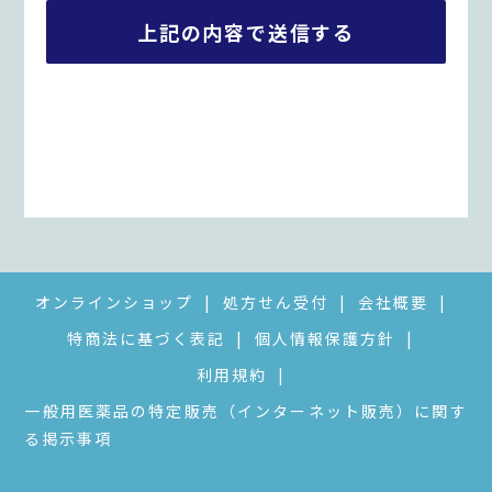
A
l
t
e
r
n
a
t
i
オンラインショップ
処方せん受付
会社概要
v
特商法に基づく表記
個人情報保護方針
e
利用規約
:
一般用医薬品の特定販売（インターネット販売）に関す
る掲示事項