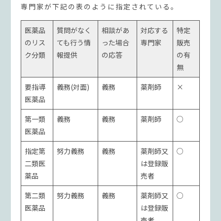
専門家が下記の表のように指定されている。
医薬品
質問がなく
相談があ
対応する
特定
のリス
ても行う情
った場合
専門家
販売
ク分類
報提供
の応答
の有
無
要指導
義務(対面)
義務
薬剤師
×
医薬品
第一類
義務
義務
薬剤師
○
医薬品
指定第
努力義務
義務
薬剤師又
○
二類医
は登録販
薬品
売者
第二類
努力義務
義務
薬剤師又
○
医薬品
は登録販
売者