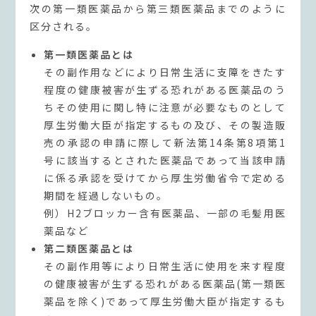
次の第一類医薬品から第三類医薬品までのように
区分される。
第一類医薬品とは
その副作用などにより日常生活に支障をきたす
程度の健康被害が生ずる恐れがある医薬品のう
ちその使用に関し特に注意が必要なものとして
厚生労働大臣が指定するもの及び、その製造販
売の承認の申請に際して新法第14条第8項第1
号に該当するとされた医薬品であって当該申請
に係る承認を受けてから厚生労働省令で定める
期間を経過しないもの。
例）H2ブロッカー含有医薬品、一部の毛髪用医
薬品など
第二類医薬品とは
その副作用等により日常生活に使用を来す程度
の健康被害が生ずる恐れがある医薬品(第一類医
薬品を除く)であって厚生労働大臣が指定するも