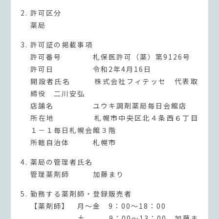
許可区分
薬局
許可証の掲載事項
許可番号 札保医許可（薬）第9126号
許可日 令和2年4月16日
開設者氏名 株式会社フィテッセ 代表取
締役 二川安弘
店舗名 ユウキ調剤薬局毎日会館店
所在地 札幌市中央区北４条西６丁目
１－１毎日札幌会館３階
所轄自治体 札幌市
薬局の管理者氏名
管理薬剤師 加藤まり
勤務する薬剤師・登録販売者
【薬剤師】 月～金 9：00～18：00
土 9：00～13：00 加藤ま