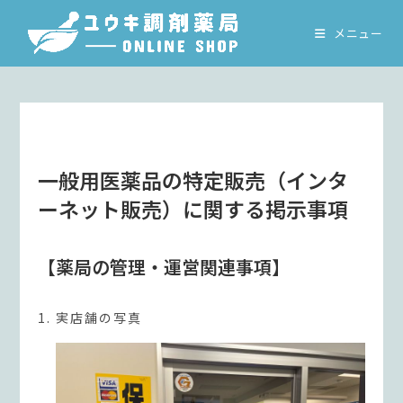
コ
ン
メニュー
テ
ン
ツ
へ
ス
キ
一般用医薬品の特定販売（インタ
ッ
ーネット販売）に関する掲示事項
プ
【薬局の管理・運営関連事項】
実店舗の写真