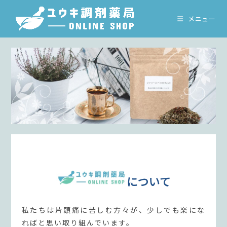
コ
ン
メニュー
テ
ン
ツ
へ
ス
キ
ッ
プ
について
私たちは片頭痛に苦しむ方々が、少しでも楽にな
ればと思い取り組んでいます。