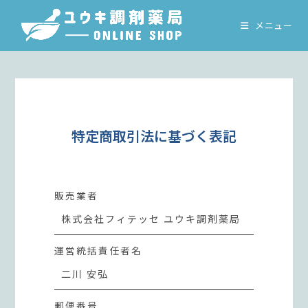
コ
ン
メニュー
テ
ン
ツ
へ
ス
キ
特定商取引法に基づく表記
ッ
プ
販売業者
株式会社フィテッセ ユウキ調剤薬局
運営統括責任者名
二川 安弘
郵便番号