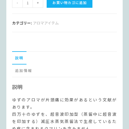
四
A
-
+
お買い物カゴに追加
万
l
十
t
ゆ
e
カテゴリー:
アロマアイテム
ず
r
エ
n
ッ
a
セ
t
説明
ン
i
シ
v
追加情報
ャ
e
ル
:
説明
オ
イ
ゆずのアロマが片頭痛に効果があるという文献が
ル
あります。
個
四万十のゆずを、超音波印加型（蒸留中に超音波
を印加する）減圧水蒸気蒸留法で生産しているた
め皮に含まれるクマリンを含みません。