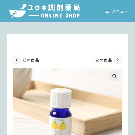
コ
ン
メニュー
テ
ン
ツ
へ
ス
キ
前の商品
次の商品
ッ
プ
🔍