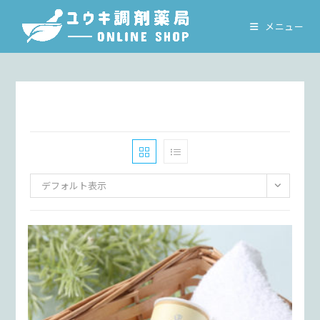
コ
ン
メニュー
テ
ン
ツ
へ
ス
キ
ッ
プ
デフォルト表示