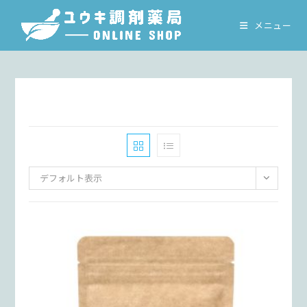
コ
ン
メニュー
テ
ン
ツ
へ
ス
キ
ッ
プ
デフォルト表示